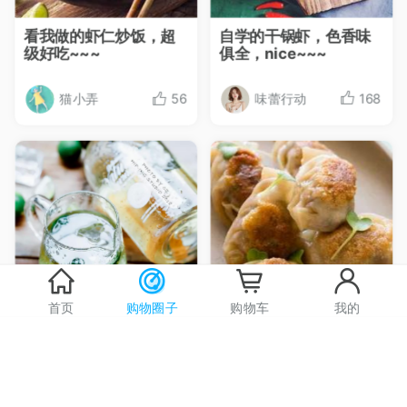
看我做的虾仁炒饭，超
自学的干锅虾，色香味
级好吃~~~
俱全，nice~~~

猫小弄
56
味蕾行动
168





首页
购物圈子
购物车
我的
来一杯夏日特饮
美味小吃之黄金煎饺，
超级美味
256

smile李
0